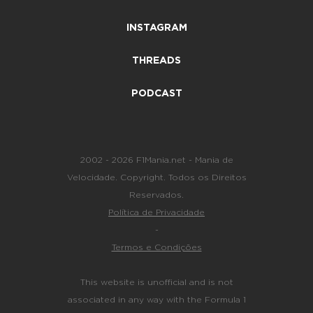
INSTAGRAM
THREADS
PODCAST
2002 - 2026 F1Mania.net - Mania de
Velocidade. Copyright. Todos os Direitos
Reservados.
Política de Privacidade
-
Termos e Condições
This website is unofficial and is not
associated in any way with the Formula 1