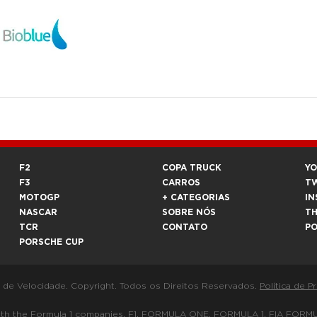
F2
COPA TRUCK
Y
F3
CARROS
T
MOTOGP
+ CATEGORIAS
IN
NASCAR
SOBRE NÓS
T
TCR
CONTATO
P
PORSCHE CUP
a de Velocidade. Copyright. Todos os Direitos Reservados.
Política de P
 way with the Formula 1 companies. F1, FORMULA ONE, FORMULA 1, FIA 