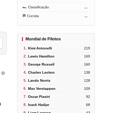
🏎️ Classificação
...
🏁 Corrida
...
Mundial de Pilotos
1.
Kimi Antonelli
219
2.
Lewis Hamilton
169
3.
George Russell
160
 o
4.
Charles Leclerc
138
5.
Lando Norris
128
6.
Max Verstappen
109
7.
Oscar Piastri
92
a
8.
Isack Hadjar
68
9.
Liam Lawson
43