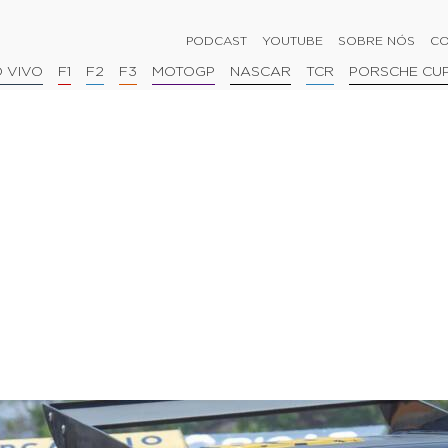
PODCAST
YOUTUBE
SOBRE NÓS
CO
 VIVO
F1
F2
F3
MOTOGP
NASCAR
TCR
PORSCHE CU