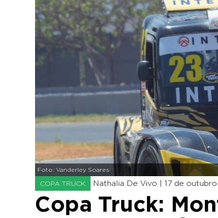
Foto: Vanderley Soares
Nathalia De Vivo |
17 de outubro
COPA TRUCK
Copa Truck: Mont