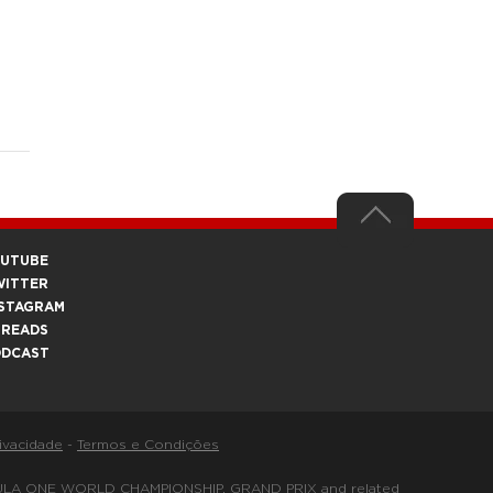
OUTUBE
WITTER
STAGRAM
HREADS
ODCAST
rivacidade
-
Termos e Condições
FORMULA ONE WORLD CHAMPIONSHIP, GRAND PRIX and related