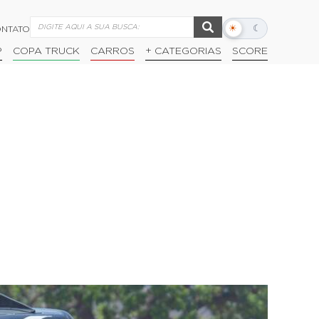
☀
☾
NTATO
Alternar
modo
P
COPA TRUCK
CARROS
+ CATEGORIAS
SCORE
escuro