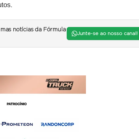
utos.
timas notícias da Fórmula
Junte-se ao nosso canal!