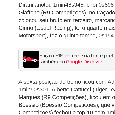
Dirani anotou 1min48s345, e foi 0s898
Giaffone (R9 Competições), no traçado
colocou seu bruto em terceiro, marca
Cirino (Usual Racing), foi o quarto ma
Motorsport), fez o quinto tempo, 0s154 
Faça o F1Mania.net sua fonte pref
também no
Google Discover
.
A sexta posição do treino ficou com A
1min50s301. Alberto Cattucci (Tiger T
Marques (R9 Competições), ficou em o
Boessio (Boessio Competições), que 
Competições) fechou o top-10 com 1m