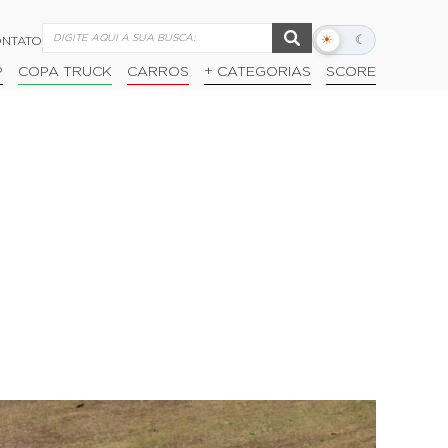
☀
☾
NTATO
Alternar
modo
P
COPA TRUCK
CARROS
+ CATEGORIAS
SCORE
escuro