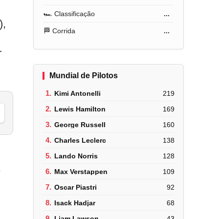
🏎️ Classificação
...
),
🏁 Corrida
...
r
Mundial de Pilotos
1.
Kimi Antonelli
219
2.
Lewis Hamilton
169
3.
George Russell
160
4.
Charles Leclerc
138
5.
Lando Norris
128
é
6.
Max Verstappen
109
7.
Oscar Piastri
92
8.
Isack Hadjar
68
9.
Liam Lawson
43