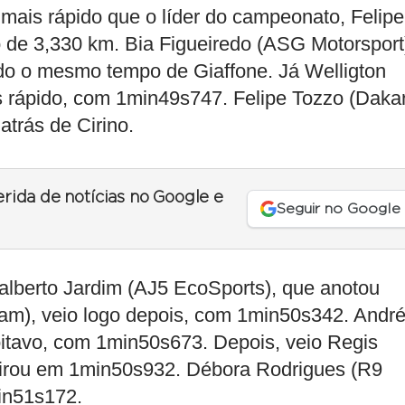
 mais rápido que o líder do campeonato, Felipe
 de 3,330 km. Bia Figueiredo (ASG Motorsport
ndo o mesmo tempo de Giaffone. Já Welligton
is rápido, com 1min49s747. Felipe Tozzo (Daka
atrás de Cirino.
erida de notícias no Google e
Seguir no Google
dalberto Jardim (AJ5 EcoSports), que anotou
eam), veio logo depois, com 1min50s342. Andr
itavo, com 1min50s673. Depois, veio Regis
virou em 1min50s932. Débora Rodrigues (R9
in51s172.