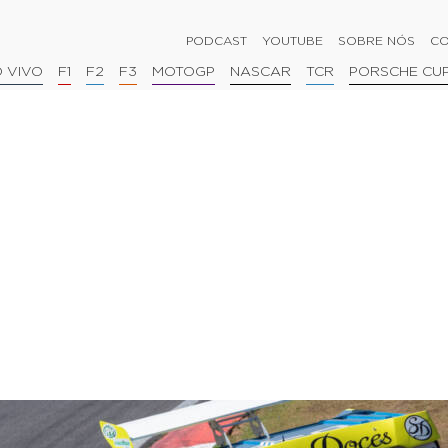
PODCAST
YOUTUBE
SOBRE NÓS
CO
 VIVO
F1
F2
F3
MOTOGP
NASCAR
TCR
PORSCHE CU