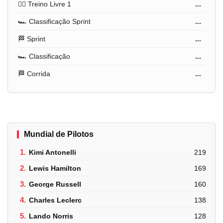
🏋️‍♂️ Treino Livre 1
...
🏎️ Classificação Sprint
...
🏁 Sprint
...
🏎️ Classificação
...
🏁 Corrida
...
Mundial de Pilotos
1.
Kimi Antonelli
219
2.
Lewis Hamilton
169
3.
George Russell
160
4.
Charles Leclerc
138
5.
Lando Norris
128