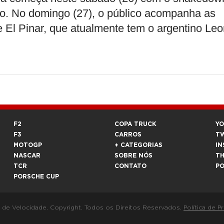
ação. No domingo (27), o público acompanha as
El Pinar, que atualmente tem o argentino Leo
F2
COPA TRUCK
Y
F3
CARROS
T
MOTOGP
+ CATEGORIAS
IN
NASCAR
SOBRE NÓS
T
TCR
CONTATO
P
PORSCHE CUP
a de Velocidade. Copyright. Todos os Direitos Reservados.
Política de P