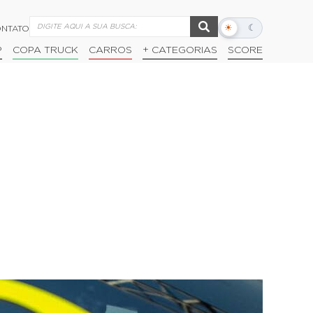
☀
☾
NTATO
Alternar
modo
P
COPA TRUCK
CARROS
+ CATEGORIAS
SCORE
escuro