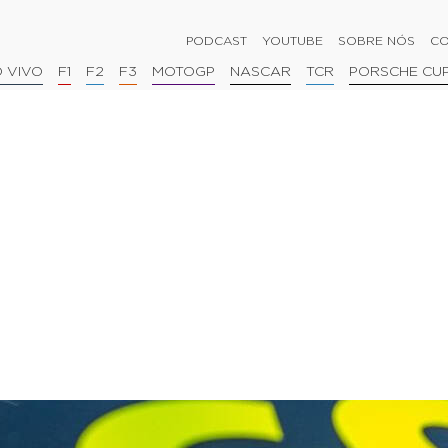
PODCAST
YOUTUBE
SOBRE NÓS
CO
 VIVO
F1
F2
F3
MOTOGP
NASCAR
TCR
PORSCHE CU