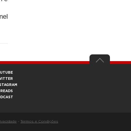
nel
OUTUBE
WITTER
STAGRAM
HREADS
ODCAST
rivacidade
-
Termos e Condições