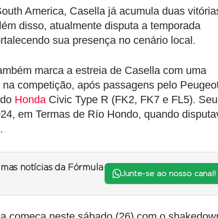
outh America, Casella já acumula duas vitória
Além disso, atualmente disputa a temporada
rtalecendo sua presença no cenário local.
também marca a estreia de Casella com uma
te na competição, após passagens pelo Peugeo
 do
Honda
Civic Type R (FK2, FK7 e FL5). Seu
024, em Termas de Río Hondo, quando disputa
.
timas notícias da Fórmula
Junte-se ao nosso canal!
aia começa neste sábado (26) com o shakedow