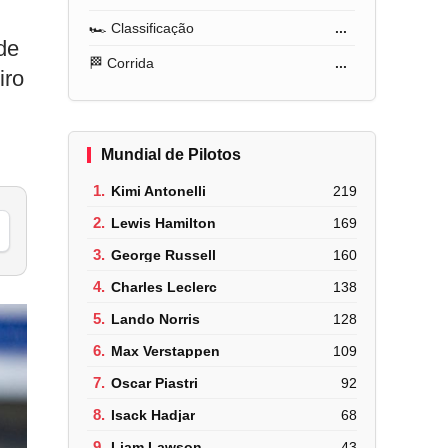
🏎️ Classificação
...
de
🏁 Corrida
...
iro
Mundial de Pilotos
1.
Kimi Antonelli
219
2.
Lewis Hamilton
169
3.
George Russell
160
4.
Charles Leclerc
138
5.
Lando Norris
128
6.
Max Verstappen
109
7.
Oscar Piastri
92
8.
Isack Hadjar
68
9.
Liam Lawson
43