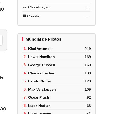
s
🏎️ Classificação
...
ão
🏁 Corrida
...
Mundial de Pilotos
1.
Kimi Antonelli
219
2.
Lewis Hamilton
169
3.
George Russell
160
4.
Charles Leclerc
138
 R
5.
Lando Norris
128
6.
Max Verstappen
109
7.
Oscar Piastri
92
8.
Isack Hadjar
68
 ao
9.
Liam Lawson
43