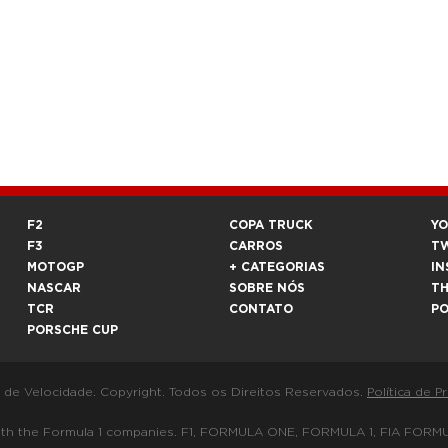
F2
COPA TRUCK
Y
F3
CARROS
T
MOTOGP
+ CATEGORIAS
IN
NASCAR
SOBRE NÓS
T
TCR
CONTATO
P
PORSCHE CUP
a de Velocidade. Copyright. Todos os Direitos Reservados.
Política de P
 way with the Formula 1 companies. F1, FORMULA ONE, FORMULA 1, FIA 