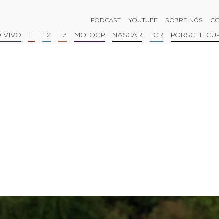
PODCAST
YOUTUBE
SOBRE NÓS
CO
 VIVO
F1
F2
F3
MOTOGP
NASCAR
TCR
PORSCHE CU