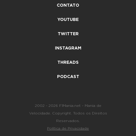
CONTATO
YOUTUBE
TWITTER
INSTAGRAM
THREADS
PODCAST
2002 - 2026 F1Mania.net - Mania de
Velocidade. Copyright. Todos os Direitos
Reservados.
Política de Privacidade
-