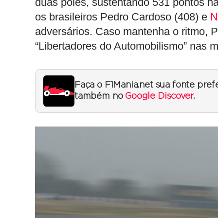
duas poles, sustentando 531 pontos na
os brasileiros Pedro Cardoso (408) e
N
adversários. Caso mantenha o ritmo, P
“Libertadores do Automobilismo” nas 
Faça o F1Mania.net sua fonte pref
também no
Google Discover
.