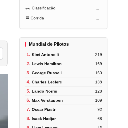
🏎️ Classificação
...
🏁 Corrida
...
Mundial de Pilotos
1.
Kimi Antonelli
219
2.
Lewis Hamilton
169
3.
George Russell
160
4.
Charles Leclerc
138
5.
Lando Norris
128
6.
Max Verstappen
109
7.
Oscar Piastri
92
8.
Isack Hadjar
68
9.
Liam Lawson
43