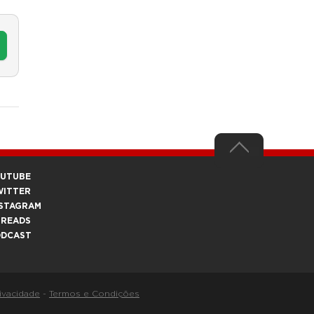
OUTUBE
WITTER
STAGRAM
HREADS
ODCAST
rivacidade
-
Termos e Condições