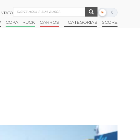
☀
☾
NTATO
Alternar
modo
P
COPA TRUCK
CARROS
+ CATEGORIAS
SCORE
escuro