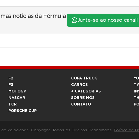
timas notícias da Fórmula
Junte-se ao nosso canal!
F2
COPA TRUCK
Y
F3
CARROS
T
MOTOGP
+ CATEGORIAS
IN
NASCAR
SOBRE NÓS
T
TCR
CONTATO
P
PORSCHE CUP
a de Velocidade. Copyright. Todos os Direitos Reservados.
Política de P