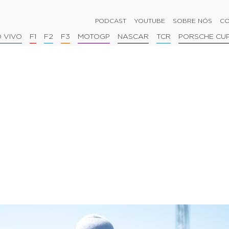
PODCAST
YOUTUBE
SOBRE NÓS
CO
 VIVO
F1
F2
F3
MOTOGP
NASCAR
TCR
PORSCHE CU