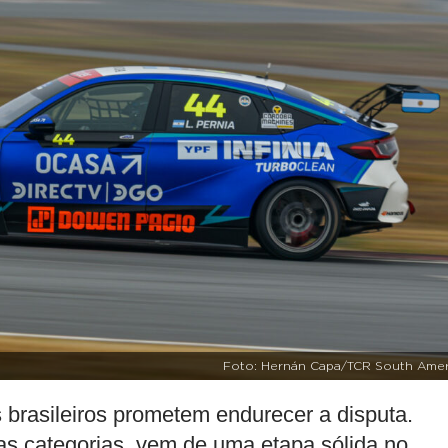
Foto: Hernán Capa/TCR South Amer
 brasileiros prometem endurecer a disputa.
s categorias, vem de uma etapa sólida no