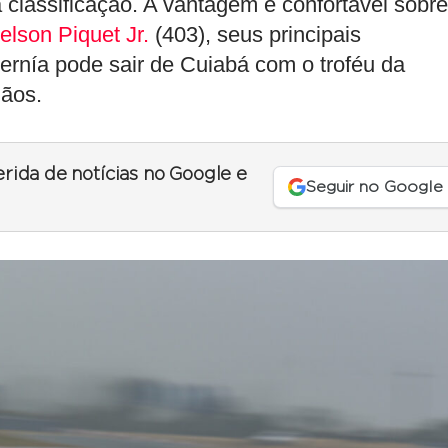
 classificação. A vantagem é confortável sobre
elson Piquet Jr.
(403), seus principais
ernía pode sair de Cuiabá com o troféu da
mãos.
erida de notícias no Google e
Seguir no Google