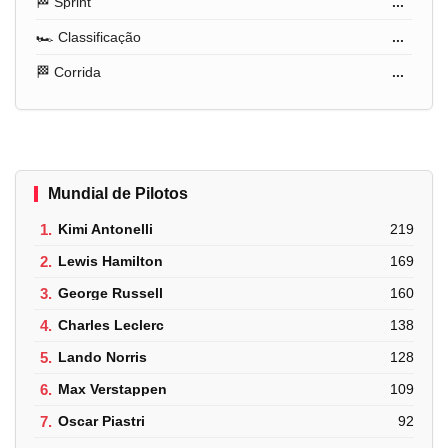
🏁 Sprint
...
🏎️ Classificação
...
🏁 Corrida
...
Mundial de Pilotos
1.
Kimi Antonelli
219
2.
Lewis Hamilton
169
3.
George Russell
160
4.
Charles Leclerc
138
5.
Lando Norris
128
6.
Max Verstappen
109
7.
Oscar Piastri
92