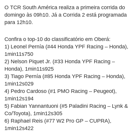
O TCR South América realiza a primeira corrida do
domingo às 09h10. Já a Corrida 2 está programada
para 12h10.
Confira o top-10 do classificatório em Oberá:
1) Leonel Pernía (#44 Honda YPF Racing – Honda),
1min11s750
2) Nelson Piquet Jr. (#33 Honda YPF Racing –
Honda), 1min11s925
3) Tiago Pernía (#85 Honda YPF Racing – Honda),
1min12s029
4) Pedro Cardoso (#1 PMO Racing – Peugeot),
1min12s194
5) Fabian Yannantuoni (#5 Paladini Racing – Lynk &
Co/Toyota), 1min12s305
6) Raphael Reis (#77 W2 Pro GP – CUPRA),
1min12s422