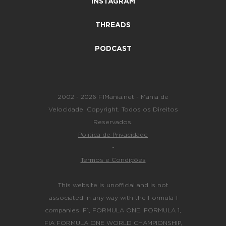
INSTAGRAM
THREADS
PODCAST
2002 - 2026 F1Mania.net - Mania de
Velocidade. Copyright. Todos os Direitos
Reservados.
Política de Privacidade
-
Termos e Condições
This website is unofficial and is not
associated in any way with the Formula 1
companies. F1, FORMULA ONE, FORMULA 1,
FIA FORMULA ONE WORLD CHAMPIONSHIP,