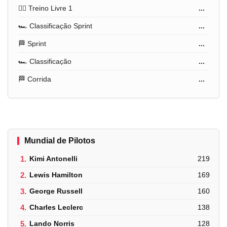
🏋️‍♂️ Treino Livre 1
...
🏎️ Classificação Sprint
...
🏁 Sprint
...
🏎️ Classificação
...
🏁 Corrida
...
Mundial de Pilotos
1.
Kimi Antonelli
219
2.
Lewis Hamilton
169
3.
George Russell
160
4.
Charles Leclerc
138
5.
Lando Norris
128