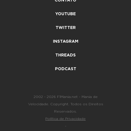
CONTATO
YOUTUBE
TWITTER
INSTAGRAM
THREADS
PODCAST
2002 - 2026 F1Mania.net - Mania de
Velocidade. Copyright. Todos os Direitos
Reservados.
Política de Privacidade
-