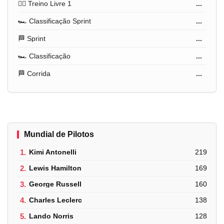
🏋️‍♂️ Treino Livre 1
...
🏎️ Classificação Sprint
...
🏁 Sprint
...
🏎️ Classificação
...
🏁 Corrida
...
Mundial de Pilotos
1.
Kimi Antonelli
219
2.
Lewis Hamilton
169
3.
George Russell
160
4.
Charles Leclerc
138
5.
Lando Norris
128