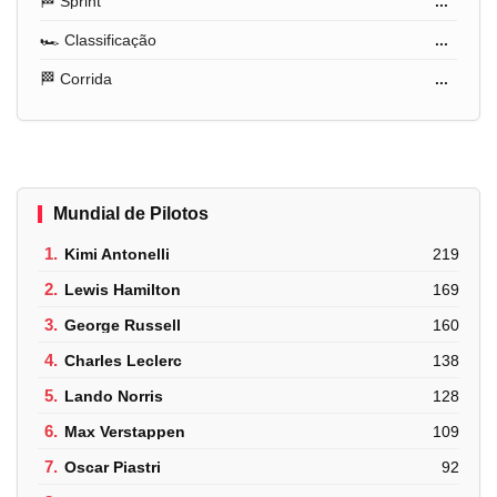
🏁 Sprint
...
🏎️ Classificação
...
🏁 Corrida
...
Mundial de Pilotos
1.
Kimi Antonelli
219
2.
Lewis Hamilton
169
3.
George Russell
160
4.
Charles Leclerc
138
5.
Lando Norris
128
6.
Max Verstappen
109
7.
Oscar Piastri
92