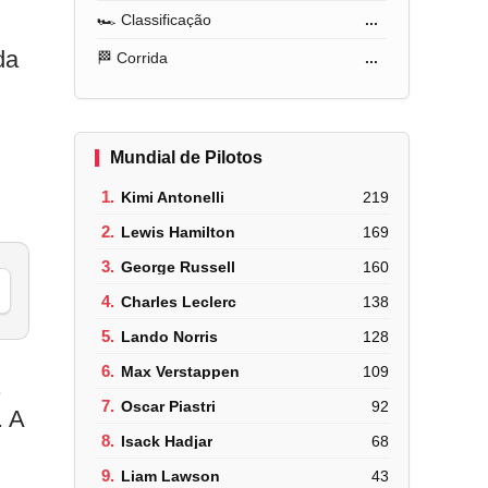
🏎️ Classificação
...
da
🏁 Corrida
...
Mundial de Pilotos
1.
Kimi Antonelli
219
2.
Lewis Hamilton
169
3.
George Russell
160
4.
Charles Leclerc
138
5.
Lando Norris
128
6.
Max Verstappen
109
.
7.
Oscar Piastri
92
. A
8.
Isack Hadjar
68
9.
Liam Lawson
43