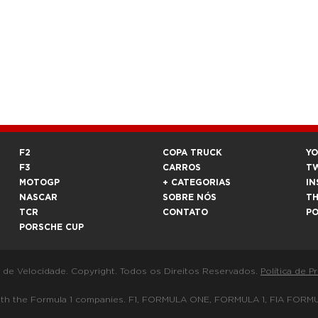
F2
COPA TRUCK
Y
F3
CARROS
T
MOTOGP
+ CATEGORIAS
IN
NASCAR
SOBRE NÓS
T
TCR
CONTATO
P
PORSCHE CUP
a de Velocidade. Copyright. Todos os Direitos Reservados.
Política de P
 way with the Formula 1 companies. F1, FORMULA ONE, FORMULA 1, FIA 