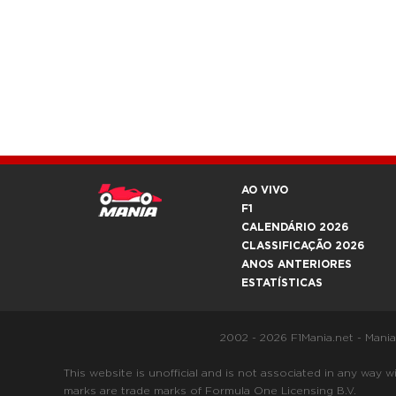
AO VIVO
F1
CALENDÁRIO 2026
CLASSIFICAÇÃO 2026
ANOS ANTERIORES
ESTATÍSTICAS
2002 - 2026 F1Mania.net - Mani
This website is unofficial and is not associated in any
marks are trade marks of Formula One Licensing B.V.