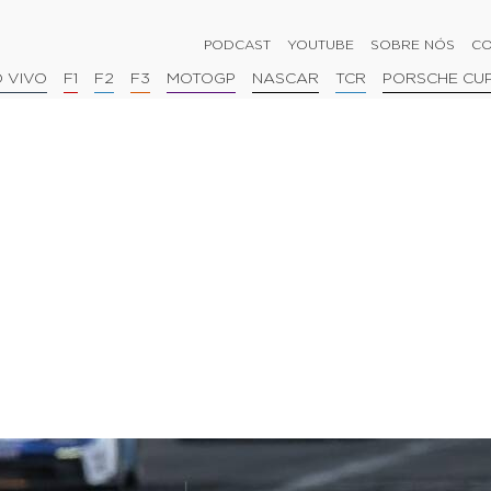
PODCAST
YOUTUBE
SOBRE NÓS
CO
 VIVO
F1
F2
F3
MOTOGP
NASCAR
TCR
PORSCHE CU