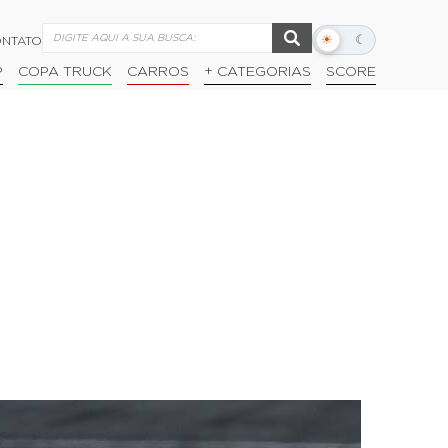
☀
☾
NTATO
Alternar
modo
P
COPA TRUCK
CARROS
+ CATEGORIAS
SCORE
escuro