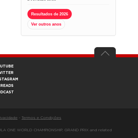
Resultados de 2026
Ver outros anos
OUTUBE
WITTER
STAGRAM
HREADS
ODCAST
rivacidade
-
Termos e Condições
FORMULA ONE WORLD CHAMPIONSHIP, GRAND PRIX and related