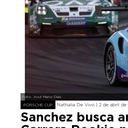
Foto: José Mario Dias
Nathalia De Vivo |
2 de abril de
PORSCHE CUP
Sanchez busca am