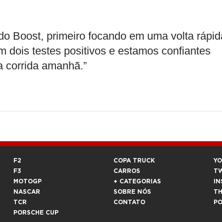
 do Boost, primeiro focando em uma volta rápid
m dois testes positivos e estamos confiantes
a corrida amanhã.”
F2
COPA TRUCK
Y
F3
CARROS
T
MOTOGP
+ CATEGORIAS
IN
NASCAR
SOBRE NÓS
T
TCR
CONTATO
P
PORSCHE CUP