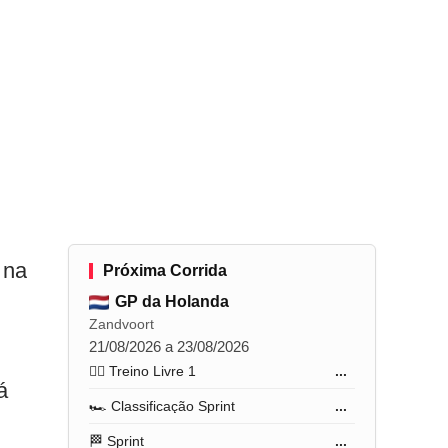
 na
Próxima Corrida
GP da Holanda
Zandvoort
21/08/2026 a 23/08/2026
🏋️‍♂️ Treino Livre 1
...
á
🏎️ Classificação Sprint
...
🏁 Sprint
...