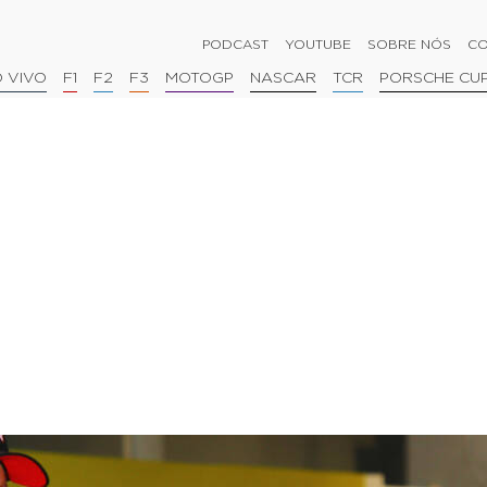
PODCAST
YOUTUBE
SOBRE NÓS
CO
 VIVO
F1
F2
F3
MOTOGP
NASCAR
TCR
PORSCHE CU