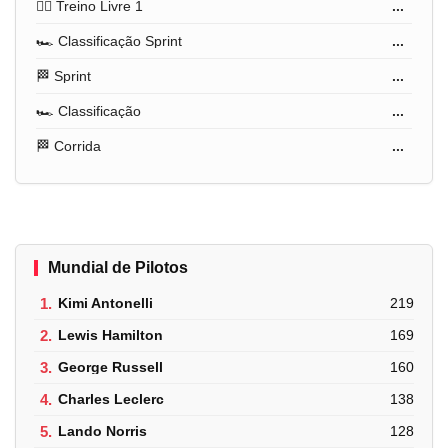
🏋️‍♂️ Treino Livre 1
...
🏎️ Classificação Sprint
...
🏁 Sprint
...
🏎️ Classificação
...
🏁 Corrida
...
Mundial de Pilotos
1.
Kimi Antonelli
219
2.
Lewis Hamilton
169
3.
George Russell
160
4.
Charles Leclerc
138
5.
Lando Norris
128