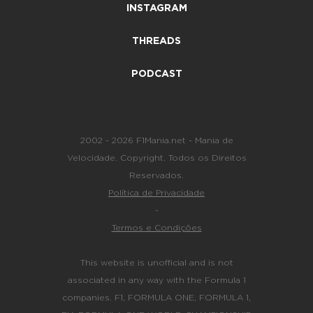
INSTAGRAM
THREADS
PODCAST
2002 - 2026 F1Mania.net - Mania de
Velocidade. Copyright. Todos os Direitos
Reservados.
Política de Privacidade
-
Termos e Condições
This website is unofficial and is not
associated in any way with the Formula 1
companies. F1, FORMULA ONE, FORMULA 1,