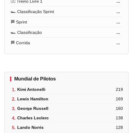
🏋️‍♂️ Treino Livre 1
...
🏎️ Classificação Sprint
...
🏁 Sprint
...
🏎️ Classificação
...
🏁 Corrida
...
Mundial de Pilotos
1.
Kimi Antonelli
219
2.
Lewis Hamilton
169
3.
George Russell
160
4.
Charles Leclerc
138
5.
Lando Norris
128