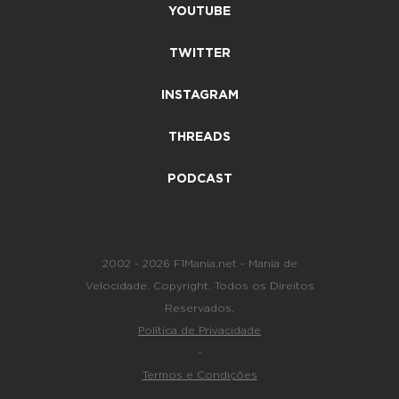
YOUTUBE
TWITTER
INSTAGRAM
THREADS
PODCAST
2002 - 2026 F1Mania.net - Mania de
Velocidade. Copyright. Todos os Direitos
Reservados.
Política de Privacidade
-
Termos e Condições