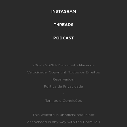
INSTAGRAM
THREADS
PODCAST
2002 - 2026 F1Mania.net - Mania de
Velocidade. Copyright. Todos os Direitos
Reservados.
Política de Privacidade
-
Termos e Condições
This website is unofficial and is not
associated in any way with the Formula 1