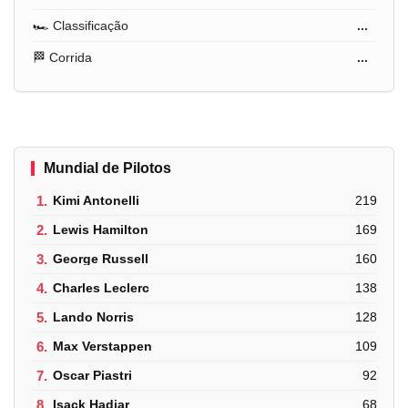
🏎️ Classificação
...
🏁 Corrida
...
Mundial de Pilotos
1.
Kimi Antonelli
219
2.
Lewis Hamilton
169
3.
George Russell
160
4.
Charles Leclerc
138
5.
Lando Norris
128
6.
Max Verstappen
109
7.
Oscar Piastri
92
8.
Isack Hadjar
68