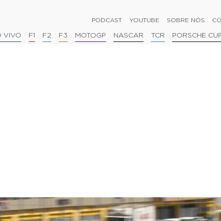
PODCAST
YOUTUBE
SOBRE NÓS
CO
 VIVO
F1
F2
F3
MOTOGP
NASCAR
TCR
PORSCHE CU