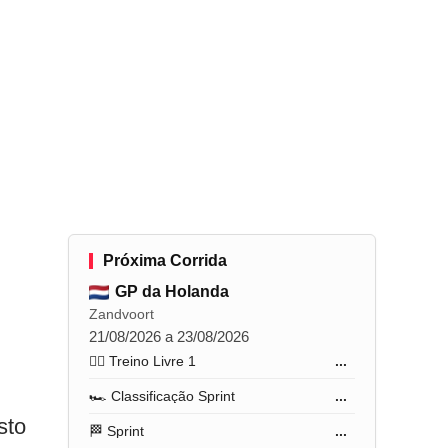
Próxima Corrida
GP da Holanda
.
Zandvoort
21/08/2026 a 23/08/2026
🏋️‍♂️ Treino Livre 1
...
🏎️ Classificação Sprint
...
sto
🏁 Sprint
...