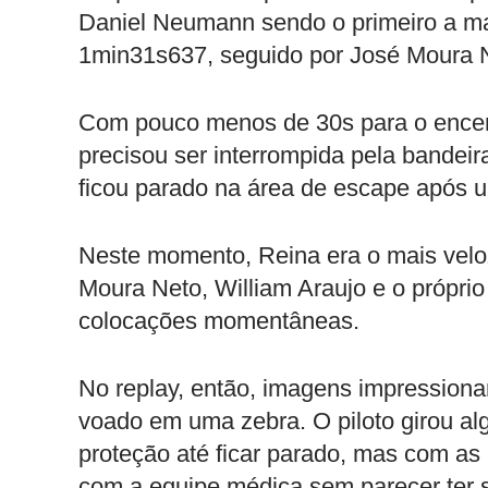
Daniel Neumann sendo o primeiro a ma
1min31s637, seguido por José Moura N
Com pouco menos de 30s para o encer
precisou ser interrompida pela bandei
ficou parado na área de escape após u
Neste momento, Reina era o mais vel
Moura Neto, William Araujo e o própri
colocações momentâneas.
No replay, então, imagens impressiona
voado em uma zebra. O piloto girou al
proteção até ficar parado, mas com as 
com a equipe médica sem parecer ter s