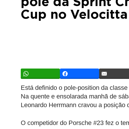
pole da Sprint C
Cup no Velocitta
Está definido o pole-position da class
Na quente e ensolarada manhã de sáb
Leonardo Herrmann cravou a posição de
O competidor do Porsche #23 fez o tem