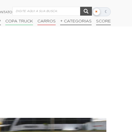
☀
☾
NTATO
Alternar
modo
P
COPA TRUCK
CARROS
+ CATEGORIAS
SCORE
escuro