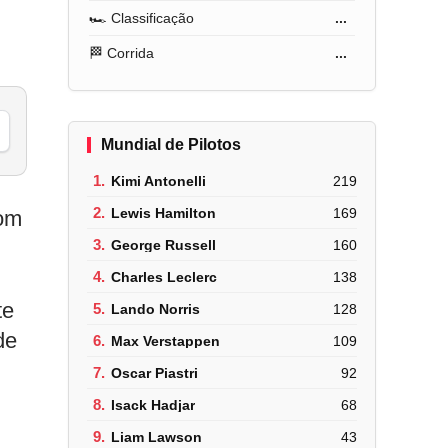
🏎️ Classificação
...
🏁 Corrida
...
Mundial de Pilotos
1.
Kimi Antonelli
219
2.
Lewis Hamilton
169
com
3.
George Russell
160
4.
Charles Leclerc
138
te
5.
Lando Norris
128
de
6.
Max Verstappen
109
7.
Oscar Piastri
92
8.
Isack Hadjar
68
9.
Liam Lawson
43