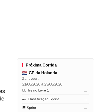
Próxima Corrida
GP da Holanda
Zandvoort
21/08/2026 a 23/08/2026
nas
🏋️‍♂️ Treino Livre 1
...
de
🏎️ Classificação Sprint
...
🏁 Sprint
...