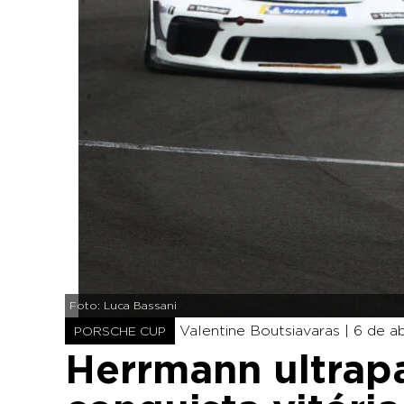
Foto: Luca Bassani
Valentine Boutsiavaras |
6 de ab
PORSCHE CUP
Herrmann ultrapa