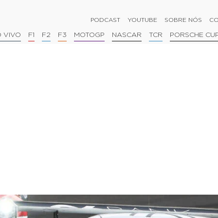
PODCAST
YOUTUBE
SOBRE NÓS
CO
 VIVO
F1
F2
F3
MOTOGP
NASCAR
TCR
PORSCHE CU