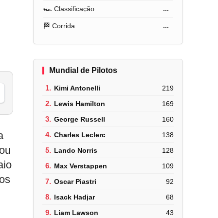
🏎️ Classificação
...
🏁 Corrida
...
Mundial de Pilotos
1.
Kimi Antonelli
219
2.
Lewis Hamilton
169
3.
George Russell
160
a
4.
Charles Leclerc
138
bou
5.
Lando Norris
128
aio
6.
Max Verstappen
109
os
7.
Oscar Piastri
92
8.
Isack Hadjar
68
9.
Liam Lawson
43