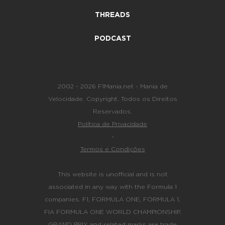
THREADS
PODCAST
2002 - 2026 F1Mania.net - Mania de
Velocidade. Copyright. Todos os Direitos
Reservados.
Política de Privacidade
-
Termos e Condições
This website is unofficial and is not
associated in any way with the Formula 1
companies. F1, FORMULA ONE, FORMULA 1,
FIA FORMULA ONE WORLD CHAMPIONSHIP,
GRAND PRIX and related marks are trade