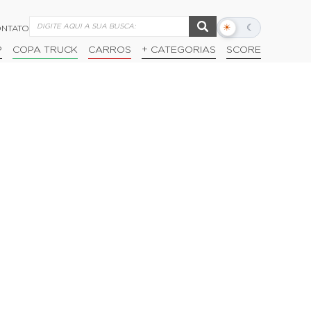
☀
☾
NTATO
Alternar
modo
P
COPA TRUCK
CARROS
+ CATEGORIAS
SCORE
escuro