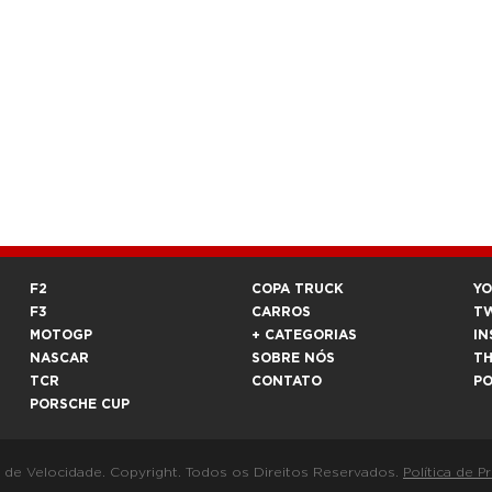
F2
COPA TRUCK
Y
F3
CARROS
T
MOTOGP
+ CATEGORIAS
IN
NASCAR
SOBRE NÓS
T
TCR
CONTATO
P
PORSCHE CUP
a de Velocidade. Copyright. Todos os Direitos Reservados.
Política de P