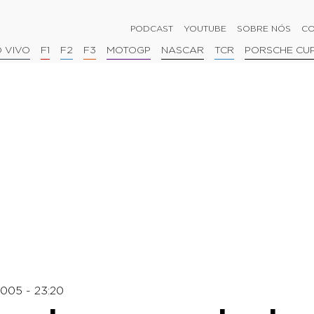
PODCAST
YOUTUBE
SOBRE NÓS
CO
 VIVO
F1
F2
F3
MOTOGP
NASCAR
TCR
PORSCHE CU
005 - 23:20