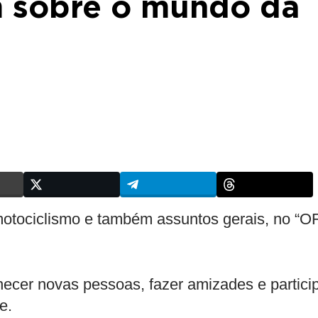
m sobre o mundo da
motociclismo e também assuntos gerais, no “O
cer novas pessoas, fazer amizades e partici
e.