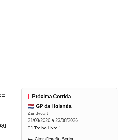
FF-
Próxima Corrida
GP da Holanda
Zandvoort
21/08/2026 a 23/08/2026
par
🏋️‍♂️ Treino Livre 1
...
🏎️ Classificação Sprint
...