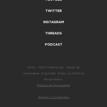
TWITTER
INSTAGRAM
THREADS
PODCAST
2002 - 2026 F1Mania.net - Mania de
Velocidade. Copyright. Todos os Direitos
Reservados.
Política de Privacidade
-
Termos e Condições