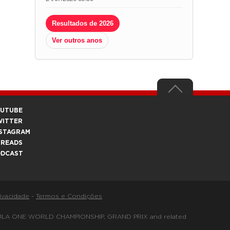
Resultados de 2026
Ver outros anos
OUTUBE
WITTER
STAGRAM
HREADS
ODCAST
rivacidade
-
Termos e Condições
FORMULA ONE WORLD CHAMPIONSHIP, GRAND PRIX and related