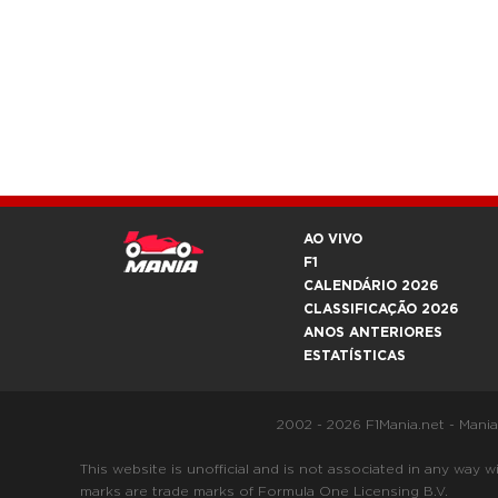
AO VIVO
F1
CALENDÁRIO 2026
CLASSIFICAÇÃO 2026
ANOS ANTERIORES
ESTATÍSTICAS
2002 - 2026 F1Mania.net - Mani
This website is unofficial and is not associated in any
marks are trade marks of Formula One Licensing B.V.