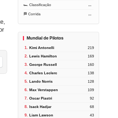
🏎️ Classificação
...
🏁 Corrida
...
e,
or
Mundial de Pilotos
1.
Kimi Antonelli
219
2.
Lewis Hamilton
169
3.
George Russell
160
4.
Charles Leclerc
138
5.
Lando Norris
128
6.
Max Verstappen
109
7.
Oscar Piastri
92
8.
Isack Hadjar
68
9.
Liam Lawson
43