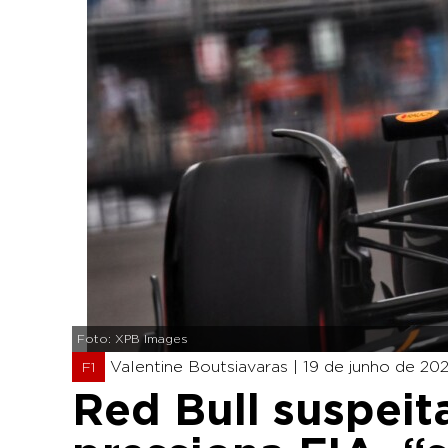
Foto: XPB Images
Valentine Boutsiavaras |
19 de junho de 202
F1
Red Bull suspeit