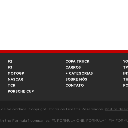
F2
COPA TRUCK
Y
F3
CARROS
T
MOTOGP
+ CATEGORIAS
IN
NASCAR
SOBRE NÓS
T
TCR
CONTATO
P
PORSCHE CUP
a de Velocidade. Copyright. Todos os Direitos Reservados.
Política de P
 way with the Formula 1 companies. F1, FORMULA ONE, FORMULA 1, FIA 