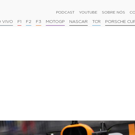
PODCAST
YOUTUBE
SOBRE NÓS
CO
 VIVO
F1
F2
F3
MOTOGP
NASCAR
TCR
PORSCHE CU