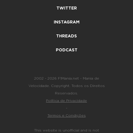
TWITTER
INSTAGRAM
THREADS
PODCAST
2002 - 2026 F1Mania.net - Mania de
Velocidade. Copyright. Todos os Direitos
Reservados.
Política de Privacidade
-
Termos e Condições
This website is unofficial and is not