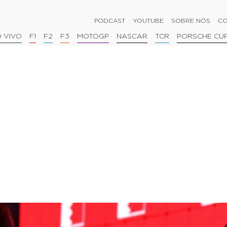
PODCAST
YOUTUBE
SOBRE NÓS
CO
 VIVO
F1
F2
F3
MOTOGP
NASCAR
TCR
PORSCHE CU