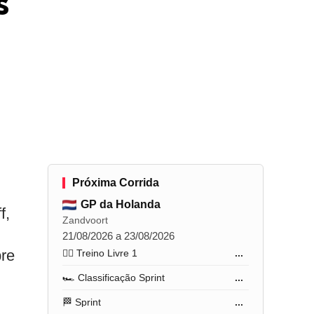
s
Próxima Corrida
GP da Holanda
f,
Zandvoort
21/08/2026 a 23/08/2026
bre
🏋️‍♂️ Treino Livre 1
...
🏎️ Classificação Sprint
...
🏁 Sprint
...