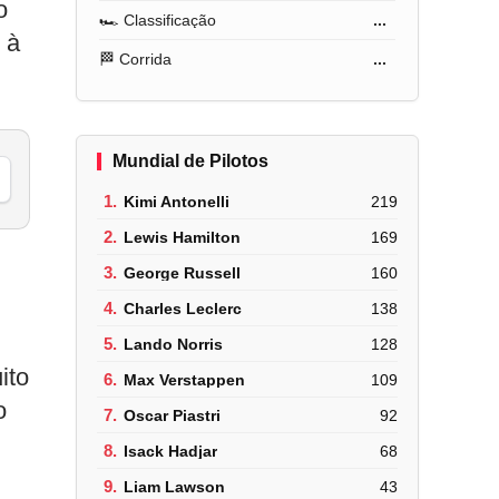
o
🏎️ Classificação
...
 à
🏁 Corrida
...
Mundial de Pilotos
1.
Kimi Antonelli
219
2.
Lewis Hamilton
169
3.
George Russell
160
4.
Charles Leclerc
138
5.
Lando Norris
128
ito
6.
Max Verstappen
109
o
7.
Oscar Piastri
92
8.
Isack Hadjar
68
9.
Liam Lawson
43