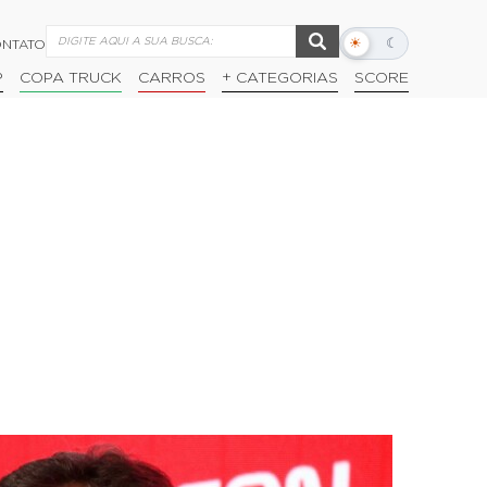
☀
☾
NTATO
Alternar
modo
P
COPA TRUCK
CARROS
+ CATEGORIAS
SCORE
escuro