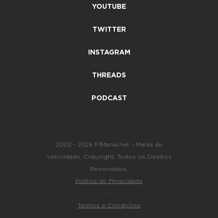
YOUTUBE
TWITTER
INSTAGRAM
THREADS
PODCAST
2002 - 2026 F1Mania.net - Mania de
Velocidade. Copyright. Todos os Direitos
Reservados.
Política de Privacidade
-
Termos e Condições