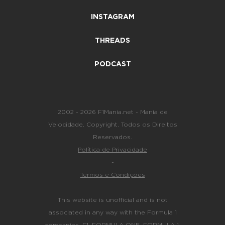
INSTAGRAM
THREADS
PODCAST
2002 - 2026 F1Mania.net - Mania de
Velocidade. Copyright. Todos os Direitos
Reservados.
Política de Privacidade
-
Termos e Condições
This website is unofficial and is not
associated in any way with the Formula 1
companies. F1, FORMULA ONE, FORMULA 1,