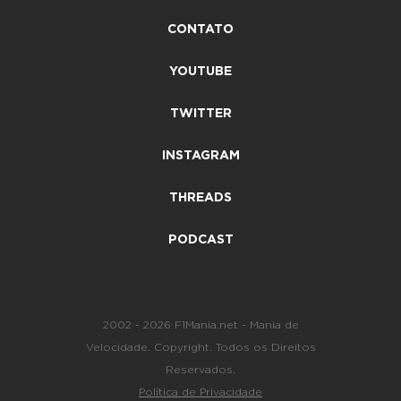
CONTATO
YOUTUBE
TWITTER
INSTAGRAM
THREADS
PODCAST
2002 - 2026 F1Mania.net - Mania de
Velocidade. Copyright. Todos os Direitos
Reservados.
Política de Privacidade