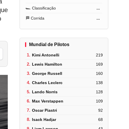
a
🏎️ Classificação
...
que
o
🏁 Corrida
...
Mundial de Pilotos
1.
Kimi Antonelli
219
2.
Lewis Hamilton
169
3.
George Russell
160
4.
Charles Leclerc
138
5.
Lando Norris
128
6.
Max Verstappen
109
7.
Oscar Piastri
92
8.
Isack Hadjar
68
9.
Liam Lawson
43