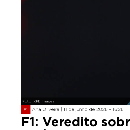
Foto: XPB Images
Ana Oliveira |
11 de junho de 2026 - 16:26
F1
F1: Veredito sob