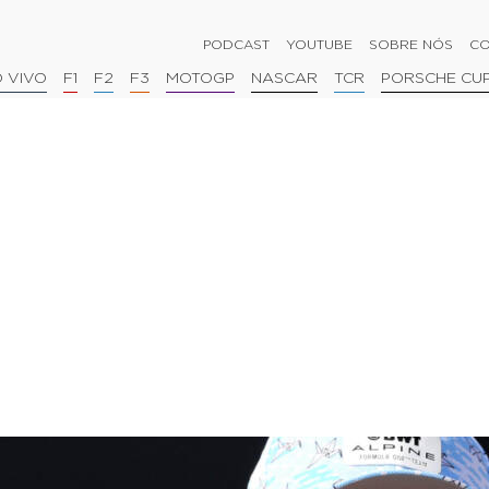
PODCAST
YOUTUBE
SOBRE NÓS
CO
 VIVO
F1
F2
F3
MOTOGP
NASCAR
TCR
PORSCHE CU