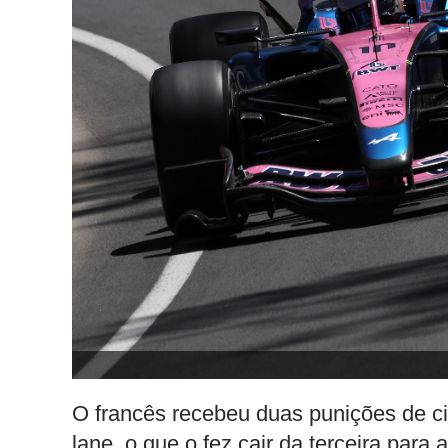
O francês recebeu duas punições de ci
lane, o que o fez cair da terceira para