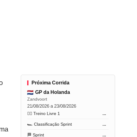
o
Próxima Corrida
GP da Holanda
Zandvoort
21/08/2026 a 23/08/2026
🏋️‍♂️ Treino Livre 1
...
🏎️ Classificação Sprint
...
uma
🏁 Sprint
...