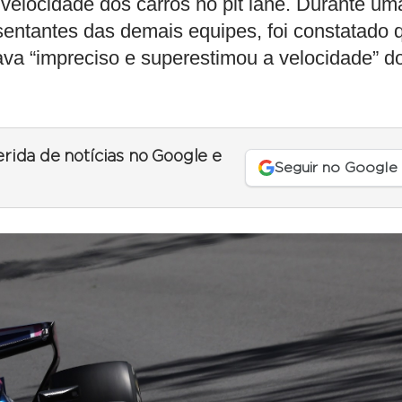
a velocidade dos carros no pit lane. Durante um
sentantes das demais equipes, foi constatado 
ava “impreciso e superestimou a velocidade” d
erida de notícias no Google e
Seguir no Google