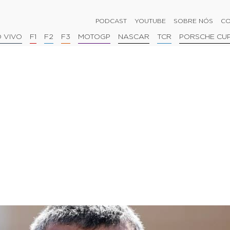
PODCAST
YOUTUBE
SOBRE NÓS
CO
 VIVO
F1
F2
F3
MOTOGP
NASCAR
TCR
PORSCHE CU