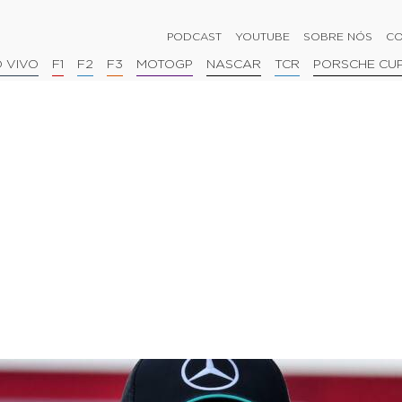
PODCAST
YOUTUBE
SOBRE NÓS
CO
 VIVO
F1
F2
F3
MOTOGP
NASCAR
TCR
PORSCHE CU