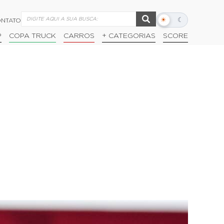
☀
☾
NTATO
Alternar
modo
P
COPA TRUCK
CARROS
+ CATEGORIAS
SCORE
escuro