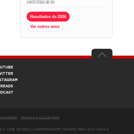
24/07/2026 08:30
Resultados de 2026
Ver outros anos
OUTUBE
WITTER
STAGRAM
HREADS
ODCAST
rivacidade
-
Termos e Condições
FORMULA ONE WORLD CHAMPIONSHIP, GRAND PRIX and related