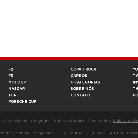
F2
COPA TRUCK
Y
F3
CARROS
T
MOTOGP
+ CATEGORIAS
IN
NASCAR
SOBRE NÓS
T
TCR
CONTATO
P
PORSCHE CUP
a de Velocidade. Copyright. Todos os Direitos Reservados.
Política de P
 way with the Formula 1 companies. F1, FORMULA ONE, FORMULA 1, FIA 