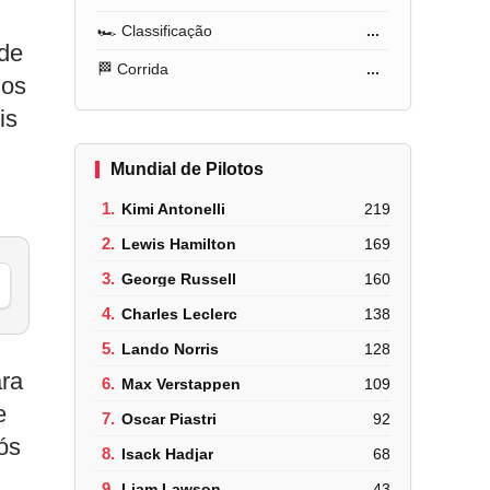
🏎️ Classificação
...
 de
🏁 Corrida
...
 os
is
Mundial de Pilotos
1.
Kimi Antonelli
219
2.
Lewis Hamilton
169
3.
George Russell
160
4.
Charles Leclerc
138
5.
Lando Norris
128
ara
6.
Max Verstappen
109
e
7.
Oscar Piastri
92
ós
8.
Isack Hadjar
68
9.
Liam Lawson
43