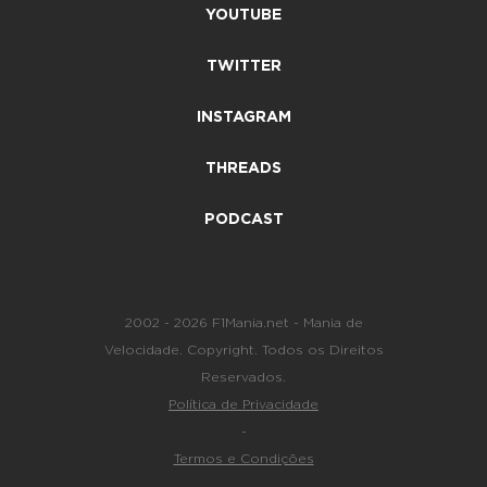
YOUTUBE
TWITTER
INSTAGRAM
THREADS
PODCAST
2002 - 2026 F1Mania.net - Mania de
Velocidade. Copyright. Todos os Direitos
Reservados.
Política de Privacidade
-
Termos e Condições