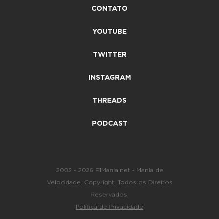
CONTATO
YOUTUBE
TWITTER
INSTAGRAM
THREADS
PODCAST
2002 - 2026 F1Mania.net - Mania de
Velocidade. Copyright. Todos os Direitos
Reservados.
Política de Privacidade
-