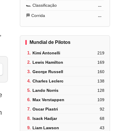
🏎️ Classificação
...
🏁 Corrida
...
,
Mundial de Pilotos
1.
Kimi Antonelli
219
2.
Lewis Hamilton
169
3.
George Russell
160
4.
Charles Leclerc
138
5.
Lando Norris
128
e
6.
Max Verstappen
109
7.
Oscar Piastri
92
m
8.
Isack Hadjar
68
9.
Liam Lawson
43