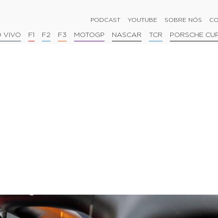
PODCAST
YOUTUBE
SOBRE NÓS
CO
 VIVO
F1
F2
F3
MOTOGP
NASCAR
TCR
PORSCHE CU