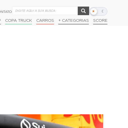
☀
☾
NTATO
Alternar
modo
P
COPA TRUCK
CARROS
+ CATEGORIAS
SCORE
escuro