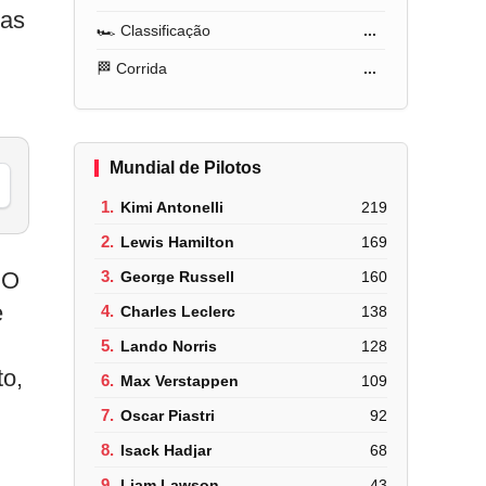
bas
🏎️ Classificação
...
🏁 Corrida
...
Mundial de Pilotos
1.
Kimi Antonelli
219
2.
Lewis Hamilton
169
 O
3.
George Russell
160
e
4.
Charles Leclerc
138
5.
Lando Norris
128
to,
6.
Max Verstappen
109
7.
Oscar Piastri
92
8.
Isack Hadjar
68
9.
Liam Lawson
43