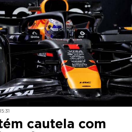
15:31
ntém cautela com