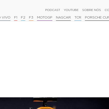
PODCAST
YOUTUBE
SOBRE NÓS
CO
 VIVO
F1
F2
F3
MOTOGP
NASCAR
TCR
PORSCHE CU