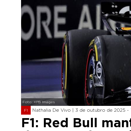
Foto: XPB Images
Nathalia De Vivo |
3 de outubro de 2025 - 
F1
F1: Red Bull ma