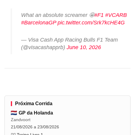
What an absolute screamer 🤩
#F1
#VCARB
#BarcelonaGP
pic.twitter.com/Srk7kcHE4G
— Visa Cash App Racing Bulls F1 Team
(@visacashapprb)
June 10, 2026
Próxima Corrida
GP da Holanda
Zandvoort
21/08/2026 a 23/08/2026
🏋️‍♂️ Treino Livre 1
...