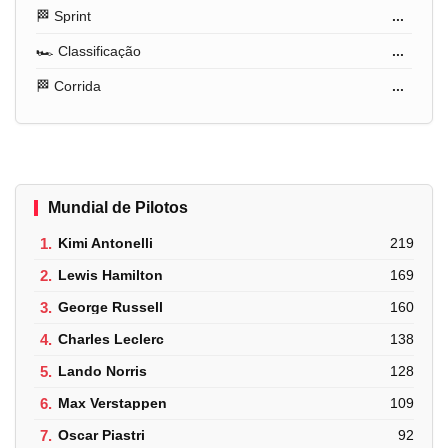
🏁 Sprint
...
🏎️ Classificação
...
🏁 Corrida
...
Mundial de Pilotos
1.
Kimi Antonelli
219
2.
Lewis Hamilton
169
3.
George Russell
160
4.
Charles Leclerc
138
5.
Lando Norris
128
6.
Max Verstappen
109
7.
Oscar Piastri
92