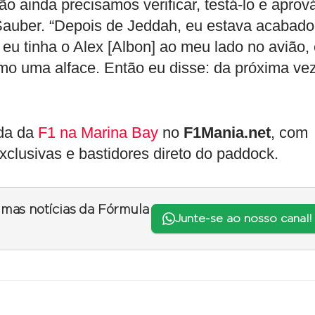
 ainda precisamos verificar, testá-lo e aprov
 Sauber. “Depois de Jeddah, eu estava acabado
 eu tinha o Alex [Albon] ao meu lado no avião,
omo uma alface. Então eu disse: da próxima vez
ida da
F1 na Marina Bay
no
F1Mania.net
, com
xclusivas e bastidores direto do paddock.
timas notícias da Fórmula
Junte-se ao nosso canal!