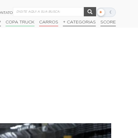
☀
☾
NTATO
Alternar
modo
P
COPA TRUCK
CARROS
+ CATEGORIAS
SCORE
escuro