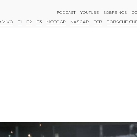
PODCAST
YOUTUBE
SOBRE NÓS
CO
 VIVO
F1
F2
F3
MOTOGP
NASCAR
TCR
PORSCHE CU