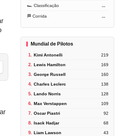
🏎️ Classificação
...
🏁 Corrida
...
ar
o
Mundial de Pilotos
1.
Kimi Antonelli
219
2.
Lewis Hamilton
169
3.
George Russell
160
4.
Charles Leclerc
138
,
5.
Lando Norris
128
6.
Max Verstappen
109
ar
7.
Oscar Piastri
92
8.
Isack Hadjar
68
9.
Liam Lawson
43