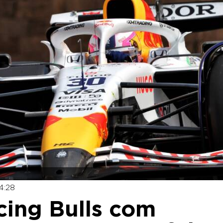
4:28
acing Bulls com