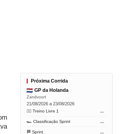
Próxima Corrida
GP da Holanda
Zandvoort
21/08/2026 a 23/08/2026
🏋️‍♂️ Treino Livre 1
...
bom
🏎️ Classificação Sprint
...
ava
🏁 Sprint
...