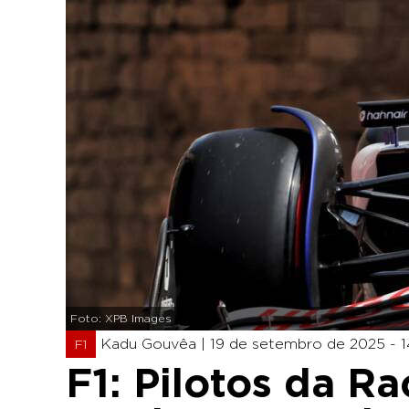
Foto: XPB Images
Kadu Gouvêa |
19 de setembro de 2025 - 1
F1
F1: Pilotos da R