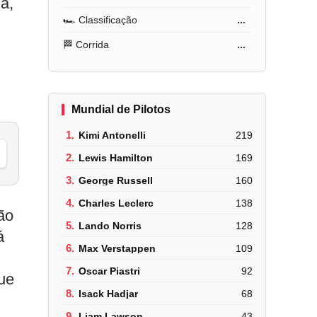
a,
🏎️ Classificação
...
🏁 Corrida
...
Mundial de Pilotos
1.
Kimi Antonelli
219
2.
Lewis Hamilton
169
3.
George Russell
160
4.
Charles Leclerc
138
Não
5.
Lando Norris
128
á
6.
Max Verstappen
109
7.
Oscar Piastri
92
ue
8.
Isack Hadjar
68
9.
Liam Lawson
43