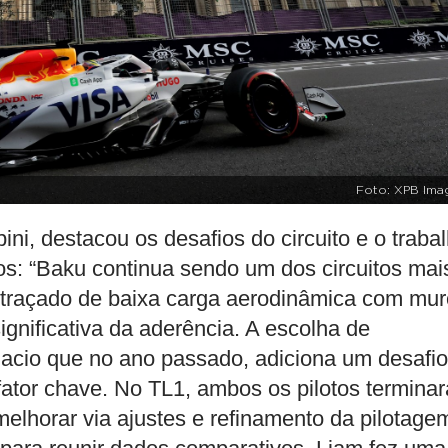
Foto: XPB Ima
ini, destacou os desafios do circuito e o traba
os: “Baku continua sendo um dos circuitos mai
m traçado de baixa carga aerodinâmica com mu
significativa da aderência. A escolha de
macio que no ano passado, adiciona um desafio
fator chave. No TL1, ambos os pilotos termina
elhorar via ajustes e refinamento da pilotage