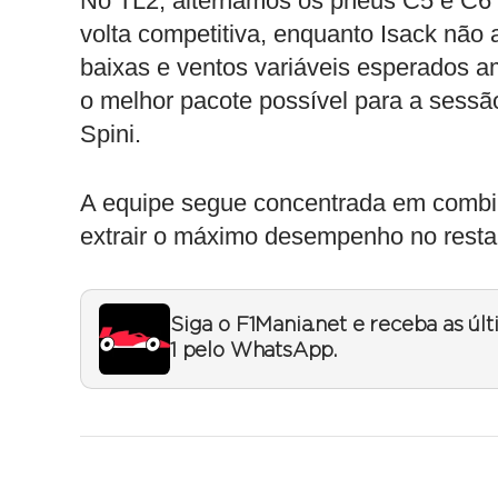
No TL2, alternamos os pneus C5 e C6 
volta competitiva, enquanto Isack nã
baixas e ventos variáveis esperados 
o melhor pacote possível para a sessão
Spini.
A equipe segue concentrada em combina
extrair o máximo desempenho no resta
Siga o F1Mania.net e receba as úl
1 pelo WhatsApp.