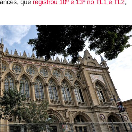
rancês, que
registrou 10º e 13º no TL1 e TL2
,