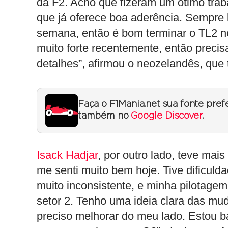
da F2. Acho que fizeram um ótimo trab
que já oferece boa aderência. Sempre 
semana, então é bom terminar o TL2 ne
muito forte recentemente, então prec
detalhes”, afirmou o neozelandês, que
Faça o F1Mania.net sua fonte pref
também no
Google Discover
.
Isack Hadjar
, por outro lado, teve mais
me senti muito bem hoje. Tive dificuld
muito inconsistente, e minha pilotage
setor 2. Tenho uma ideia clara das mu
preciso melhorar do meu lado. Estou b