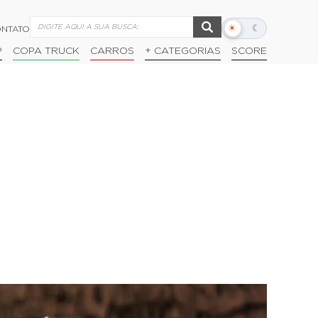
☀
☾
NTATO
Alternar
modo
P
COPA TRUCK
CARROS
+ CATEGORIAS
SCORE
escuro