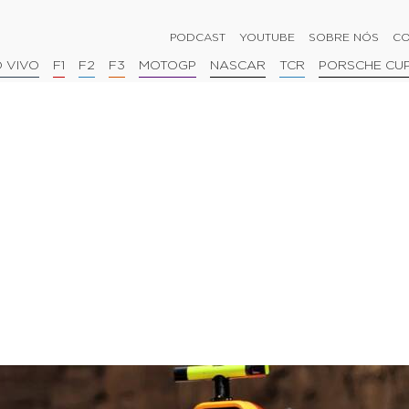
PODCAST
YOUTUBE
SOBRE NÓS
CO
 VIVO
F1
F2
F3
MOTOGP
NASCAR
TCR
PORSCHE CU