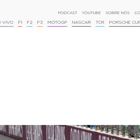
PODCAST
YOUTUBE
SOBRE NÓS
CO
 VIVO
F1
F2
F3
MOTOGP
NASCAR
TCR
PORSCHE CU