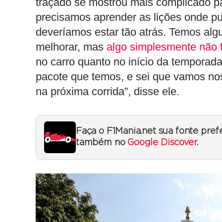
traçado se mostrou mais complicado pa
precisamos aprender as lições onde 
deveríamos estar tão atrás. Temos al
melhorar, mas
algo simplesmente não 
no carro quanto no início da temporad
pacote que temos, e sei que vamos nos s
na próxima corrida”, disse ele.
Faça o F1Mania.net sua fonte pref
também no
Google Discover
.