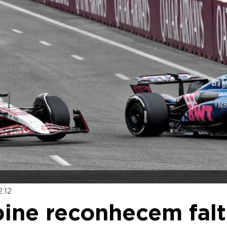
:12
lpine reconhecem fal