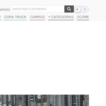
☀
☾
NTATO
Alternar
modo
P
COPA TRUCK
CARROS
+ CATEGORIAS
SCORE
escuro