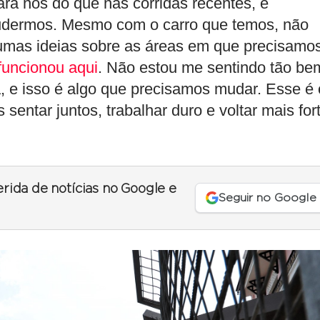
ra nós do que nas corridas recentes, e
pudermos. Mesmo com o carro que temos, não
gumas ideias sobre as áreas em que precisamo
funcionou aqui
. Não estou me sentindo tão be
a, e isso é algo que precisamos mudar. Esse é 
entar juntos, trabalhar duro e voltar mais for
erida de notícias no Google e
Seguir no Google