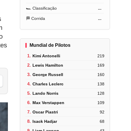
🏎️ Classificação
...
s
🏁 Corrida
...
m
o
tes
Mundial de Pilotos
1.
Kimi Antonelli
219
2.
Lewis Hamilton
169
3.
George Russell
160
4.
Charles Leclerc
138
5.
Lando Norris
128
6.
Max Verstappen
109
7.
Oscar Piastri
92
8.
Isack Hadjar
68
9.
Liam Lawson
43