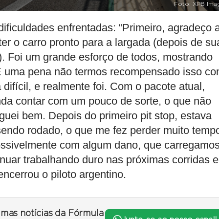
Foto: XPB Ima
ficuldades enfrentadas: “Primeiro, agradeço 
ter o carro pronto para a largada (depois de su
o). Foi um grande esforço de todos, mostrando
É uma pena não termos recompensado isso c
ifícil, e realmente foi. Com o pacote atual,
inda contar com um pouco de sorte, o que não
guei bem. Depois do primeiro pit stop, estava
sendo rodado, o que me fez perder muito temp
 possivelmente com algum dano, que carregamo
inuar trabalhando duro nas próximas corridas e
ncerrou o piloto argentino.
timas notícias da Fórmula