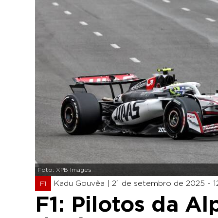
Foto: XPB Images
Kadu Gouvêa |
21 de setembro de 2025 - 12
F1
F1: Pilotos da A