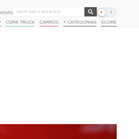
☀
☾
NTATO
Alternar
modo
P
COPA TRUCK
CARROS
+ CATEGORIAS
SCORE
escuro