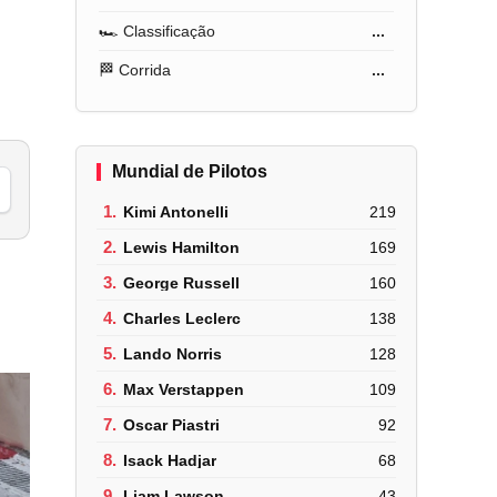
🏎️ Classificação
...
🏁 Corrida
...
Mundial de Pilotos
1.
Kimi Antonelli
219
2.
Lewis Hamilton
169
3.
George Russell
160
4.
Charles Leclerc
138
5.
Lando Norris
128
6.
Max Verstappen
109
7.
Oscar Piastri
92
8.
Isack Hadjar
68
9.
Liam Lawson
43