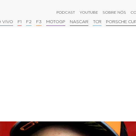
PODCAST
YOUTUBE
SOBRE NÓS
CO
 VIVO
F1
F2
F3
MOTOGP
NASCAR
TCR
PORSCHE CU