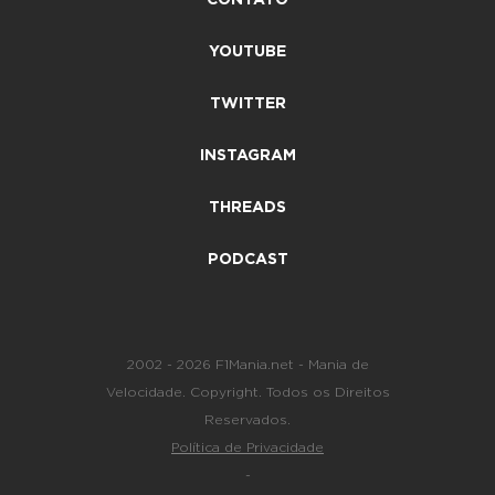
YOUTUBE
TWITTER
INSTAGRAM
THREADS
PODCAST
2002 - 2026 F1Mania.net - Mania de
Velocidade. Copyright. Todos os Direitos
Reservados.
Política de Privacidade
-