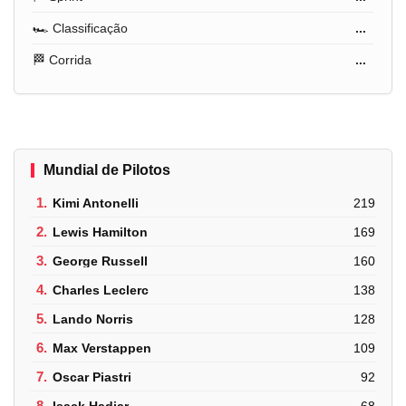
🏎️ Classificação
...
🏁 Corrida
...
Mundial de Pilotos
1.
Kimi Antonelli
219
2.
Lewis Hamilton
169
3.
George Russell
160
4.
Charles Leclerc
138
5.
Lando Norris
128
6.
Max Verstappen
109
7.
Oscar Piastri
92
8.
Isack Hadjar
68