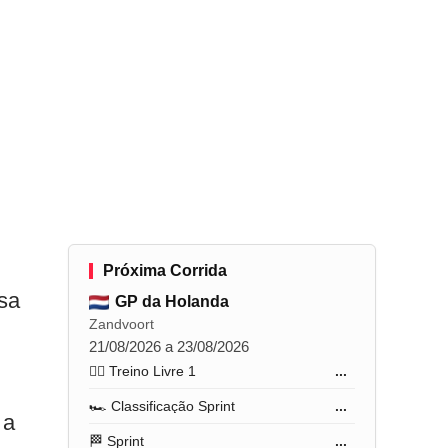
Próxima Corrida
sa
GP da Holanda
Zandvoort
21/08/2026 a 23/08/2026
🏋️‍♂️ Treino Livre 1
...
🏎️ Classificação Sprint
...
 a
🏁 Sprint
...