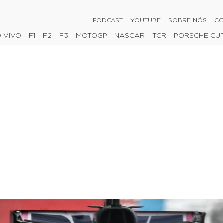
PODCAST
YOUTUBE
SOBRE NÓS
CO
 VIVO
F1
F2
F3
MOTOGP
NASCAR
TCR
PORSCHE CU