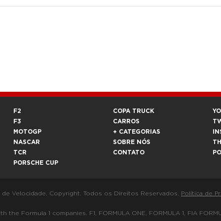
F2
COPA TRUCK
Y
F3
CARROS
T
MOTOGP
+ CATEGORIAS
IN
NASCAR
SOBRE NÓS
T
TCR
CONTATO
P
PORSCHE CUP
a de Velocidade. Copyright. Todos os Direitos Reservados.
Política de P
 way with the Formula 1 companies. F1, FORMULA ONE, FORMULA 1, FIA 