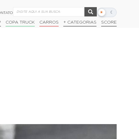
☀
☾
NTATO
Alternar
modo
P
COPA TRUCK
CARROS
+ CATEGORIAS
SCORE
escuro