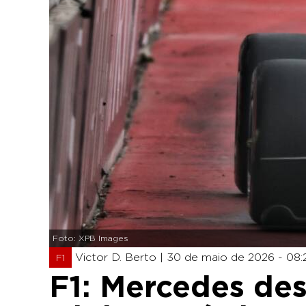
Foto: XPB Images
Victor D. Berto |
30 de maio de 2026 - 08:
F1
F1: Mercedes desi