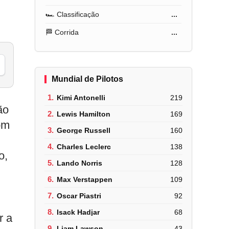
🏎️ Classificação
...
🏁 Corrida
...
Mundial de Pilotos
1.
Kimi Antonelli
219
ão
2.
Lewis Hamilton
169
om
3.
George Russell
160
4.
Charles Leclerc
138
o,
5.
Lando Norris
128
6.
Max Verstappen
109
7.
Oscar Piastri
92
8.
Isack Hadjar
68
r a
9.
Liam Lawson
43