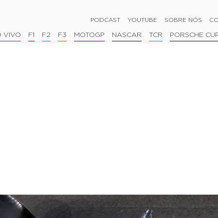
PODCAST
YOUTUBE
SOBRE NÓS
CO
 VIVO
F1
F2
F3
MOTOGP
NASCAR
TCR
PORSCHE CU