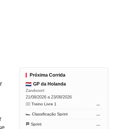
Próxima Corrida
r
GP da Holanda
Zandvoort
21/08/2026 a 23/08/2026
🏋️‍♂️ Treino Livre 1
...
🏎️ Classificação Sprint
...
r
🏁 Sprint
...
se