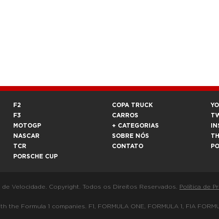
F2
COPA TRUCK
Y
F3
CARROS
T
MOTOGP
+ CATEGORIAS
IN
NASCAR
SOBRE NÓS
T
TCR
CONTATO
P
PORSCHE CUP
a de Velocidade. Copyright. Todos os Direitos Reservados.
Política de P
 way with the Formula 1 companies. F1, FORMULA ONE, FORMULA 1, FIA 