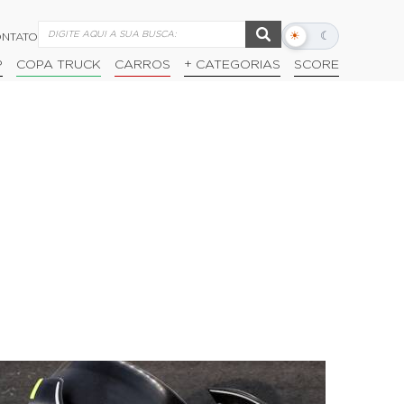
☀
☾
NTATO
Alternar
modo
P
COPA TRUCK
CARROS
+ CATEGORIAS
SCORE
escuro