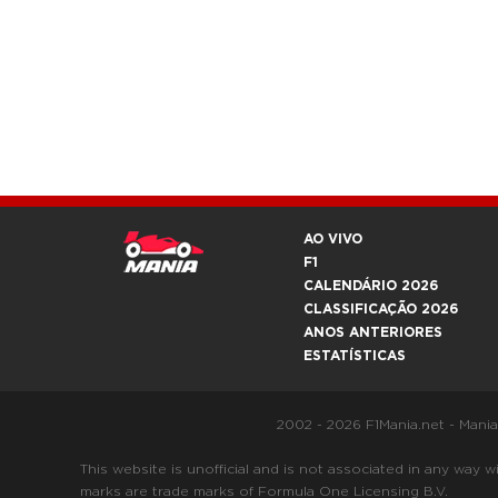
AO VIVO
F1
CALENDÁRIO 2026
CLASSIFICAÇÃO 2026
ANOS ANTERIORES
ESTATÍSTICAS
2002 - 2026 F1Mania.net - Mani
This website is unofficial and is not associated in any
marks are trade marks of Formula One Licensing B.V.