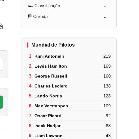
🏎️ Classificação
...
🏁 Corrida
...
 à
Mundial de Pilotos
1.
Kimi Antonelli
219
2.
Lewis Hamilton
169
3.
George Russell
160
4.
Charles Leclerc
138
5.
Lando Norris
128
6.
Max Verstappen
109
7.
Oscar Piastri
92
8.
Isack Hadjar
68
9.
Liam Lawson
43