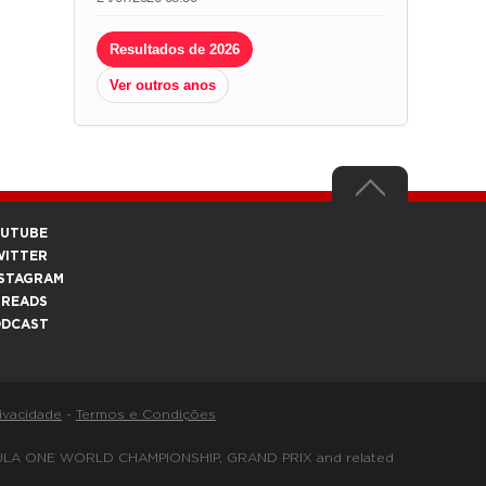
Resultados de 2026
Ver outros anos
OUTUBE
WITTER
STAGRAM
HREADS
ODCAST
rivacidade
-
Termos e Condições
FORMULA ONE WORLD CHAMPIONSHIP, GRAND PRIX and related