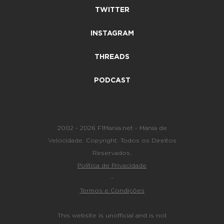
TWITTER
INSTAGRAM
THREADS
PODCAST
2002 - 2026 F1Mania.net - Mania de
Velocidade. Copyright. Todos os Direitos
Reservados.
Política de Privacidade
-
Termos e Condições
This website is unofficial and is not